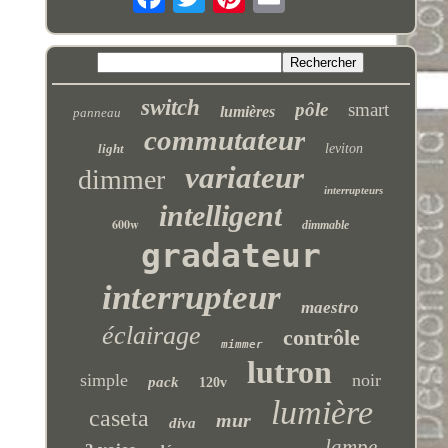
switch
pôle
smart
lumières
panneau
commutateur
light
leviton
variateur
dimmer
interrupteurs
intelligent
600w
dimmable
gradateur
interrupteur
maestro
éclairage
contrôle
mimmer
lutron
simple
noir
pack
120v
lumière
caseta
mur
diva
lampe