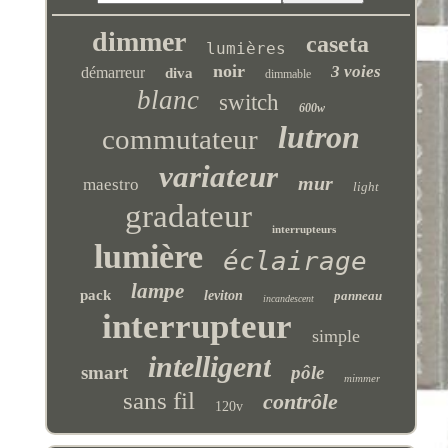
dimmer
caseta
lumières
noir
3 voies
démarreur
diva
dimmable
blanc
switch
600w
lutron
commutateur
variateur
mur
maestro
light
gradateur
interrupteurs
lumière
éclairage
lampe
pack
leviton
panneau
incandescent
interrupteur
simple
intelligent
smart
pôle
mimmer
sans fil
contrôle
120v