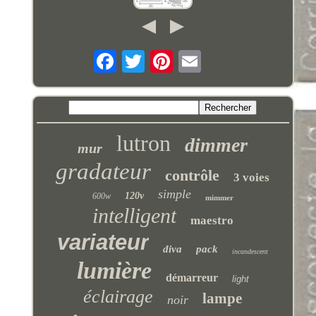
lutron
dimmer
mur
gradateur
contrôle
3 voies
simple
120v
600w
mimmer
intelligent
maestro
variateur
diva
pack
incandescent
lumière
démarreur
light
éclairage
lampe
noir