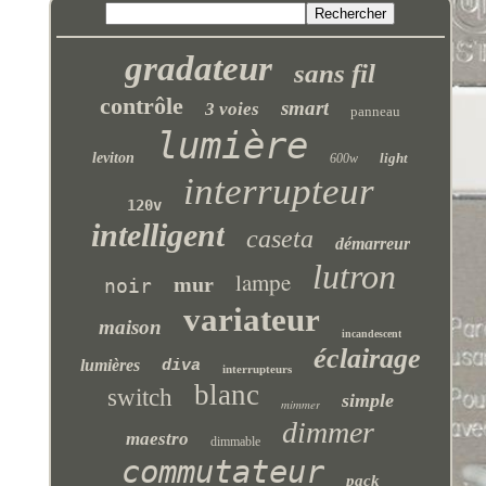
gradateur
sans fil
contrôle
smart
3 voies
panneau
lumière
leviton
light
600w
interrupteur
120v
intelligent
caseta
démarreur
lutron
lampe
mur
noir
variateur
maison
incandescent
éclairage
lumières
diva
interrupteurs
blanc
switch
simple
mimmer
dimmer
maestro
dimmable
commutateur
pack