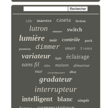
caseta
maestro
120v
leviton
lutron
switch
mimmer
lumière
contrôle
noir
pack
dimmer
smart
3 voies
panneau
variateur
éclairage
light
sans fil
maison
démarreur
600w
mur
diva
incandescent
gradateur
interrupteur
intelligent
blanc
simple
commutateur