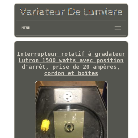
MENU
Interrupteur rotatif à gradateur
Lutron 1500 watts avec position
d'arrêt, prise de 20 ampères,
cordon et boîtes