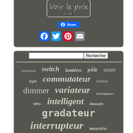
Share
switch
pôle
smart
lumières
panneau
commutateur
light
leviton
variateur
dimmer
interrupteurs
intelligent
600w
dimmable
gradateur
interrupteur
maestro