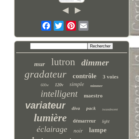
lutron
dimmer
mur
gradateur
contrôle
3 voies
simple
120v
600w
mimmer
intelligent
maestro
variateur
diva
pack
incandescent
lumière
démarreur
light
éclairage
lampe
noir