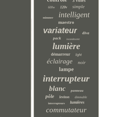
3 voies
simple
120v
600w
intelligent
mimmer
maestro
variateur
diva
pack
incandescent
lumière
démarreur
light
éclairage
noir
lampe
interrupteur
blanc
panneau
pôle
leviton
dimmable
lumières
interrupteurs
commutateur