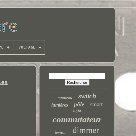
PE
VOLTAGE
les
switch
panneau
pôle
smart
lumières
light
commutateur
dimmer
leviton