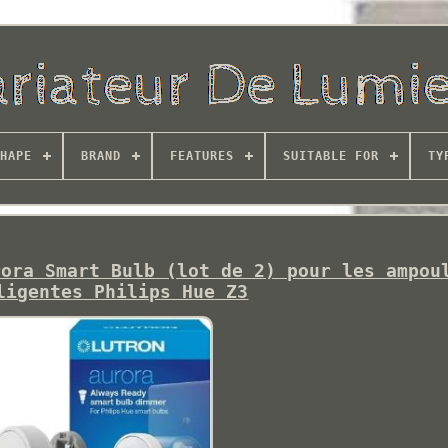
HAPE
BRAND
FEATURES
SUITABLE FOR
TY
rora Smart Bulb (lot de 2) pour les ampou
ligentes Philips Hue Z3