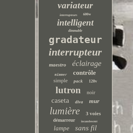
variateur
600w
interrupteurs
intelligent
dimmable
gradateur
interrupteur
éclairage
maestro
contrôle
mimmer
simple
pack
120v
lutron
noir
caseta
mur
diva
lumière
3 voies
démarreur
incandescent
sans fil
lampe