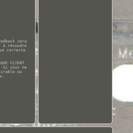
eedback sera
r à résoudre
se correcte
AQUE CLIENT
. Si vous ne
sirable ou
e.