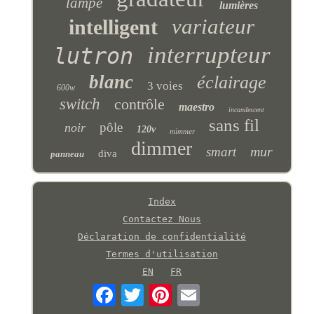
lampe
lumières
variateur
intelligent
interrupteur
lutron
blanc
éclairage
3 voies
600w
switch
contrôle
maestro
incandescent
sans fil
pôle
noir
120v
mimmer
dimmer
mur
smart
diva
panneau
Index
Contactez Nous
Déclaration de confidentialité
Termes d'utilisation
EN
FR