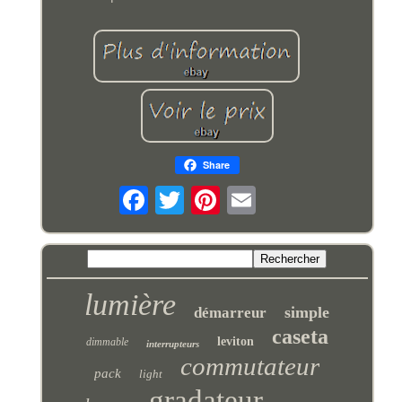
Share
lumière
simple
démarreur
caseta
leviton
dimmable
interrupteurs
commutateur
pack
light
gradateur