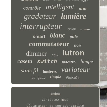
600w
intelligent
contrôle
mur
lumière
gradateur
interrupteur
leviton
mimmer
blanc
smart
pôle
commutateur
noir
lutron
dimmer
120v
caseta
switch
lampe
maestro
variateur
sans fil
lumières
simple
dimmable
interrupteurs
Index
Contactez Nous
Déclaration de confidentialité