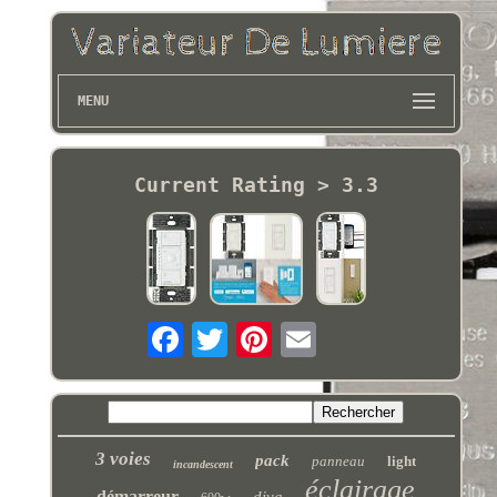
MENU
Current Rating > 3.3
3 voies
pack
panneau
light
incandescent
éclairage
démarreur
diva