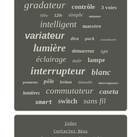
gradateur
contrôle
3 voies
simple
120v
600w
mimmer
intelligent
maestro
variateur
diva
pack
incandescent
lumière
démarreur
light
éclairage
lampe
noir
interrupteur
blanc
pôle
panneau
leviton
dimmable
interrupteurs
commutateur
caseta
lumières
sans fil
switch
smart
Index
Contactez Nous