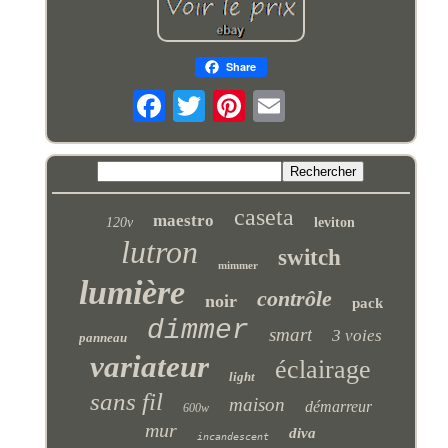
Share
caseta
maestro
120v
leviton
lutron
switch
mimmer
lumière
contrôle
noir
pack
dimmer
smart
3 voies
panneau
variateur
éclairage
light
sans fil
maison
démarreur
600w
mur
diva
incandescent