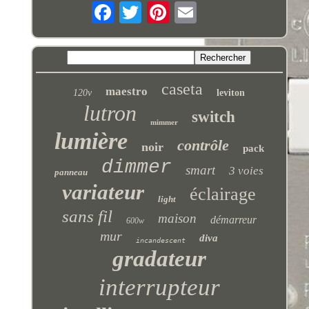
caseta
maestro
120v
leviton
lutron
switch
mimmer
lumière
contrôle
noir
pack
dimmer
smart
3 voies
panneau
variateur
éclairage
light
sans fil
maison
démarreur
600w
mur
diva
incandescent
gradateur
interrupteur